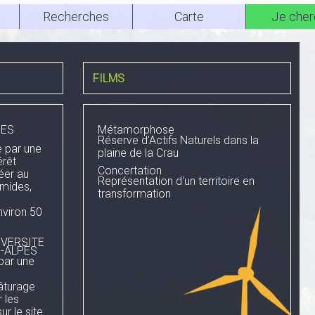
Recherches
Carte
Je cher
FILMS
NES
Métamorphose
Réserve d'Actifs Naturels dans la
 par une
plaine de la Crau
érêt
Concertation
réer au
Représentation d'un territoire en
mides,
transformation
nviron 50
IVERSITE
-ALPES
par une
pâturage
 les
r le site