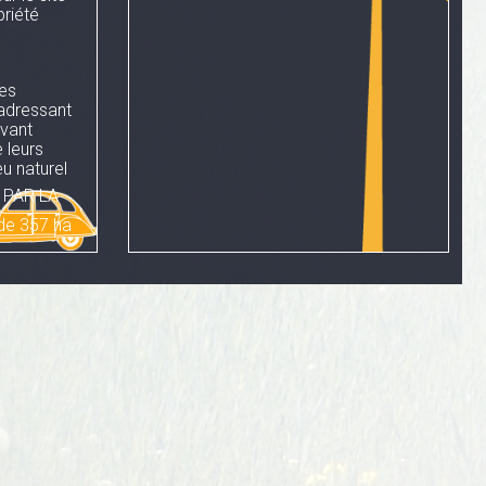
riété
nes
'adressant
evant
 leurs
u naturel
 PAR LA
 de 357 ha
 de la
gestion sur
ogique et
NCEPTION
"
projet des
rables