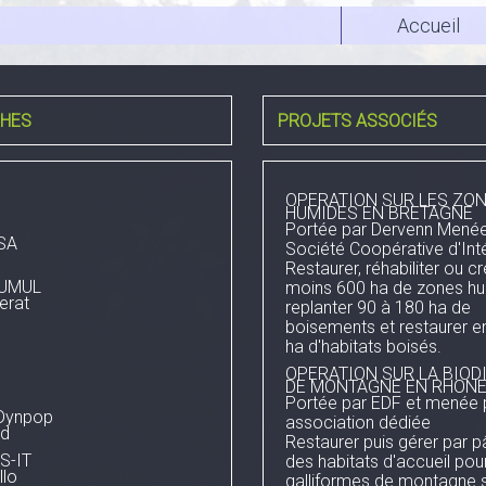
Accueil
HES
PROJETS ASSOCIÉS
OPERATION SUR LES ZO
HUMIDES EN BRETAGNE
Portée par Dervenn Menée
SA
Société Coopérative d'Int
Restaurer, réhabiliter ou c
CUMUL
moins 600 ha de zones hu
erat
replanter 90 à 180 ha de
boisements et restaurer e
ha d'habitats boisés.
OPERATION SUR LA BIOD
DE MONTAGNE EN RHONE
Portée par EDF et menée 
-Dynpop
association dédiée
rd
Restaurer puis gérer par 
S-IT
des habitats d'accueil pour
llo
galliformes de montagne su