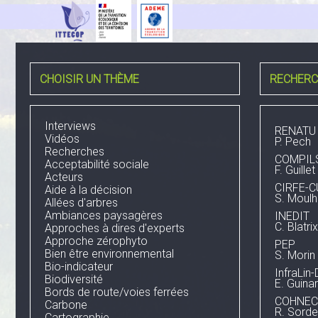
CHOISIR UN THÈME
RECHERC
Interviews
RENATU
Vidéos
P. Pech
Recherches
COMPIL
Acceptabilité sociale
F. Guillet
Acteurs
CIRFE-
Aide à la décision
S. Moulh
Allées d'arbres
Ambiances paysagères
INEDIT
C. Blatrix
Approches à dires d'experts
Approche zérophyto
PEP
Bien être environnemental
S. Morin
Bio-indicateur
InfraLin
Biodiversité
E. Guina
Bords de route/voies ferrées
COHNEC
Carbone
R. Sorde
Cartographie