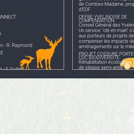
de Combes-Madame, prop
d'EDF
ONNECT
OFFRE YVELINOISE DE
COMPENSATION
Conseil Général des Yveli
Un service "clé en main" s
s
aux porteurs de projets d
compenser les impacts de
on - R. Raymond
aménagements sur le milie
EE
PROJET COSSURE PORTE
CDC BIODIVERSITE
Réhabilitation écologique
de steppe semi-aride
 - F. Guillet
méditerranéenne en plaine
Crau, suivi scientifique et 
nez
30 ans. L'objectif est écol
pastoral.
moglu - C. Canturias-
[2016] PRINCIPES DE CO
zanne
"PRONANT UNE GESTION
RAISONNEE DE L'ENERGIE
pour la planification et le 
rd
paysages énergétiques du
 SolC
LAREP
raque - S. Martin