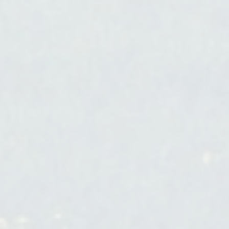
Projet de territoire
Réduction
Renaturation
Requalification ilte
Réseau éléctrique/gaz
Réseau ferré
Réseau fluvial
Réseau routier
Résilience
Restauration
Sensibilisation et communication
grand public
Services écosystémiques
Stratégie et prospective
Structure paysagère
Synergie
Trame verte et bleue
Transparence écologique
Zones humides
ZAN