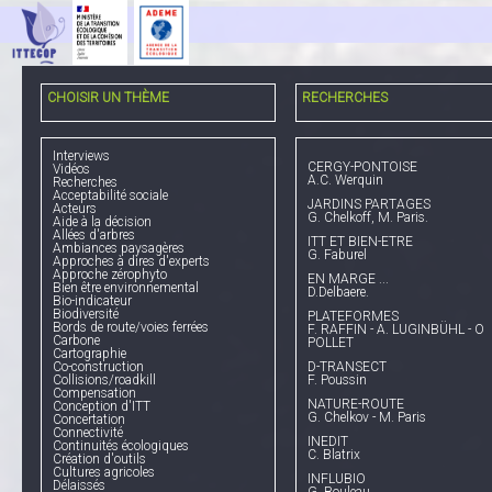
CHOISIR UN THÈME
RECHERCHES
Interviews
CERGY-PONTOISE
Vidéos
A.C. Werquin
Recherches
Acceptabilité sociale
JARDINS PARTAGES
Acteurs
G. Chelkoff, M. Paris.
Aide à la décision
Allées d'arbres
ITT ET BIEN-ETRE
Ambiances paysagères
G. Faburel
Approches à dires d'experts
Approche zérophyto
EN MARGE ...
Bien être environnemental
D.Delbaere.
Bio-indicateur
Biodiversité
PLATEFORMES
Bords de route/voies ferrées
F. RAFFIN - A. LUGINBÜHL - O
Carbone
POLLET
Cartographie
Co-construction
D-TRANSECT
Collisions/roadkill
F. Poussin
Compensation
NATURE-ROUTE
Conception d'ITT
G. Chelkov - M. Paris
Concertation
Connectivité
INEDIT
Continuités écologiques
C. Blatrix
Création d'outils
Cultures agricoles
INFLUBIO
Délaissés
G. Bouleau