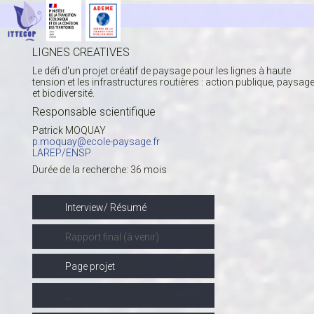
LIGNES CREATIVES
Le défi d'un projet créatif de paysage pour les lignes à haute
tension et les infrastructures routières : action publique, paysag
et biodiversité.
Responsable scientifique
Patrick MOQUAY
p.moquay@ecole-paysage.fr
LAREP/ENSP
Durée de la recherche: 36 mois
Interview/
Résumé
Rapport final (à venir)
Page projet
...