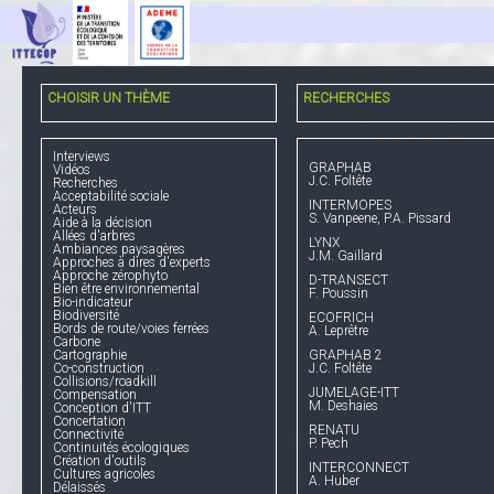
CHOISIR UN THÈME
RECHERCHES
Interviews
GRAPHAB
Vidéos
J.C. Foltête
Recherches
Acceptabilité sociale
INTERMOPES
Acteurs
S. Vanpeene, P.A. Pissard
Aide à la décision
Allées d'arbres
LYNX
Ambiances paysagères
J.M. Gaillard
Approches à dires d'experts
Approche zérophyto
D-TRANSECT
Bien être environnemental
F. Poussin
Bio-indicateur
Biodiversité
ECOFRICH
Bords de route/voies ferrées
A. Leprêtre
Carbone
Cartographie
GRAPHAB 2
Co-construction
J.C. Foltête
Collisions/roadkill
JUMELAGE-ITT
Compensation
M. Deshaies
Conception d'ITT
Concertation
RENATU
Connectivité
P. Pech
Continuités écologiques
Création d'outils
INTERCONNECT
Cultures agricoles
A. Huber
Délaissés