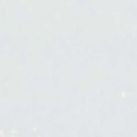
Projet de territoire
Réduction
Renaturation
Requalification ilte
Réseau éléctrique/gaz
Réseau ferré
Réseau fluvial
Réseau routier
Résilience
Restauration
Sensibilisation et communication
grand public
Services écosystémiques
Stratégie et prospective
Structure paysagère
Synergie
Trame verte et bleue
Transparence écologique
Zones humides
ZAN