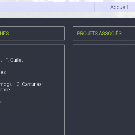
Accueil
HES
PROJETS ASSOCIÉS
 - F. Guillet
nez
moglu - C. Canturias-
zanne
rd