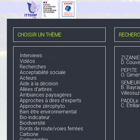
CHOISIR UN THÈME
RECHERC
Interviews
ZIZANIE
Vidéos
D. Couvet
Recherches
PEPITE
Acceptabilité sociale
O. Gime
Acteurs
SEMEUR
Aide à la décision
B. Bayra
Allées d'arbres
Villessu
Ambiances paysagères
Approches à dires d'experts
PADDLe
C. Etrilla
Approche zérophyto
Bien être environnemental
Bio-indicateur
Biodiversité
Bords de route/voies ferrées
Carbone
Cartographie