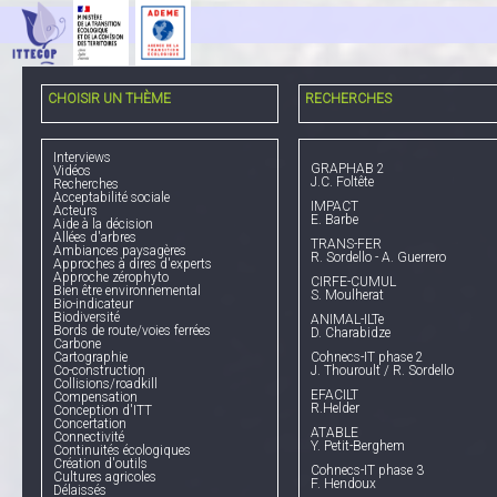
CHOISIR UN THÈME
RECHERCHES
Interviews
GRAPHAB 2
Vidéos
J.C. Foltête
Recherches
Acceptabilité sociale
IMPACT
Acteurs
E. Barbe
Aide à la décision
Allées d'arbres
TRANS-FER
Ambiances paysagères
R. Sordello - A. Guerrero
Approches à dires d'experts
Approche zérophyto
CIRFE-CUMUL
Bien être environnemental
S. Moulherat
Bio-indicateur
Biodiversité
ANIMAL-ILTe
Bords de route/voies ferrées
D. Charabidze
Carbone
Cartographie
Cohnecs-IT phase 2
Co-construction
J. Thouroult / R. Sordello
Collisions/roadkill
EFACILT
Compensation
R.Helder
Conception d'ITT
Concertation
ATABLE
Connectivité
Y. Petit-Berghem
Continuités écologiques
Création d'outils
Cohnecs-IT phase 3
Cultures agricoles
F. Hendoux
Délaissés