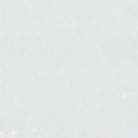
Projet de territoire
Réduction
Renaturation
Requalification ilte
Réseau éléctrique/gaz
Réseau ferré
Réseau fluvial
Réseau routier
Résilience
Restauration
Sensibilisation et communication
grand public
Services écosystémiques
Stratégie et prospective
Structure paysagère
Synergie
Trame verte et bleue
Transparence écologique
Zones humides
ZAN