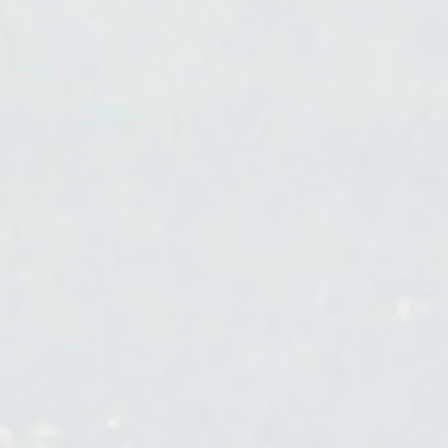
Projet de territoire
BRIDGE
Réduction
E. Tabacchi - G. Fried
Renaturation
Requalification ilte
NAVIDIV
Réseau éléctrique/gaz
A. Jeliazkov - J.N.Beisel
Réseau ferré
Réseau fluvial
Réseau routier
Résilience
Restauration
Sensibilisation et communication
grand public
Services écosystémiques
Stratégie et prospective
Structure paysagère
Synergie
Trame verte et bleue
Transparence écologique
Zones humides
ZAN