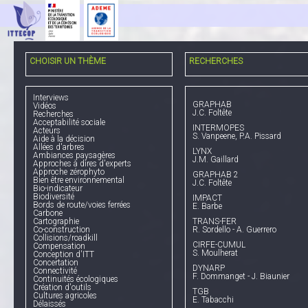
CHOISIR UN THÈME
RECHERCHES
Interviews
GRAPHAB
Vidéos
J.C. Foltête
Recherches
Acceptabilité sociale
INTERMOPES
Acteurs
S. Vanpeene, P.A. Pissard
Aide à la décision
Allées d'arbres
LYNX
Ambiances paysagères
J.M. Gaillard
Approches à dires d'experts
Approche zérophyto
GRAPHAB 2
Bien être environnemental
J.C. Foltête
Bio-indicateur
Biodiversité
IMPACT
Bords de route/voies ferrées
E. Barbe
Carbone
Cartographie
TRANS-FER
Co-construction
R. Sordello - A. Guerrero
Collisions/roadkill
CIRFE-CUMUL
Compensation
S. Moulherat
Conception d'ITT
Concertation
DYNARP
Connectivité
F. Dommanget - J. Biaunier
Continuités écologiques
Création d'outils
TGB
Cultures agricoles
E. Tabacchi
Délaissés