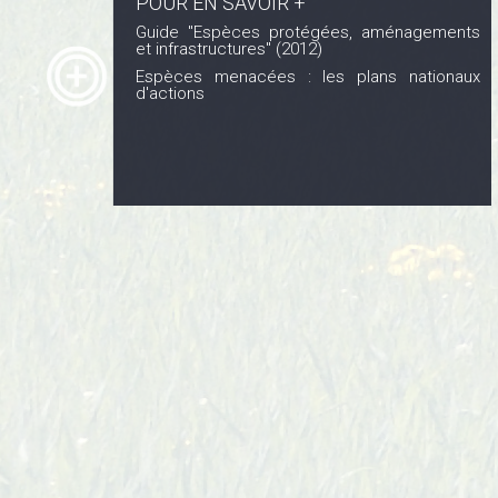
POUR EN SAVOIR +
Guide "Espèces protégées, aménagements
et infrastructures" (2012)
Espèces menacées : les plans nationaux
d'actions