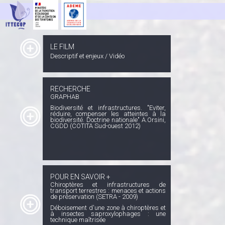
LE FILM
Descriptif et enjeux / Vidéo
RECHERCHE
GRAPHAB
Biodiversité et infrastructures. "Eviter,
réduire, compenser les atteintes à la
biodiversité. Doctrine nationale" A.Orsini,
CGDD (COTITA Sud-ouest 2012)
POUR EN SAVOIR +
Chiroptères et infrastructures de
transport terrestres : menaces et actions
de préservation (SETRA - 2009)
Déboisement d'une zone à chiroptères et
à insectes saproxylophages : une
technique maîtrisée