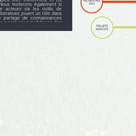
. Nous testerons également si
re acteurs via les outils de
ibératives jouent un rôle dans
le partage de connaissances
our cela, nous mobilisons des
aires qui nous amèneront à
ogique et à mobiliser des
entes avancées scientifiques
 paysages, et sciences et
 visée de cette recherche est
 et méthodologique. Le projet
interaction, entre chercheurs
rs et acteurs du territoire. Il
s interdisciplinaires et de co-
pérationnels. Dans cette
n partenariat entre quatre
tématique et Évolution (ESE),
nformation Spatiale (TETIS), le
 Montpellier (CEE-M), et le
nt de Montpellier (LAGAM), et
 à différents niveaux sur le
s dans ce projet : la Région
Thau et l’Établissement Public
iat nous permettra notamment
e dans des problématiques et
 empiriquement nos hypothèses
re zone d’étude. Enfin, nous
echerches afin d’en évaluer la
utres contextes institutionnels