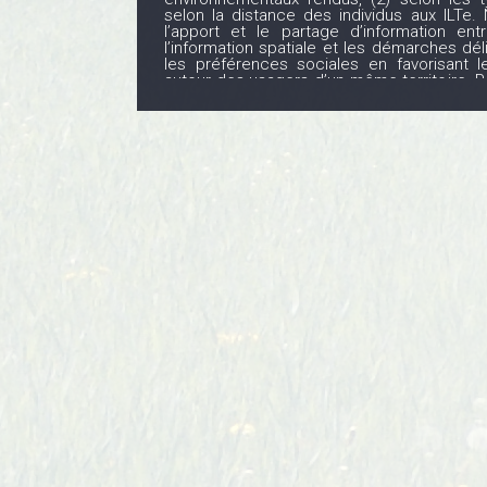
selon la distance des individus aux ILTe
l’apport et le partage d’information ent
l’information spatiale et les démarches dél
les préférences sociales en favorisant 
autour des usagers d’un même territoire. P
outils et des approches interdisciplin
développer un nouveau cadre méthodol
méthodes d’enquêtes à la pointe des réc
en économie écologique, écologie des
techniques de l’information spatiale. La
donc à la fois opérationnelle, académique
de recherche PÉPITE résulte d’une double 
de différentes disciplines, et entre chercheu
s’inscrit ainsi dans une démarche d’échange
construction avec des partenaires o
perspective, nous avons mis en place u
laboratoires de recherche, Écologie, Sys
Territoire, Environnement, Télédétection et I
Centre d’Économie de l’Environnement de
Laboratoire de Géographie et d’Aménageme
trois acteurs opérationnels intervenant
territoire, et porteurs des ILT étudiée
Occitanie, le Syndicat Mixte du Bassin de 
Régional Port Sud de France. Ce partenar
d’ancrer les problématiques de recherch
cas d’étude concrets, et ainsi de tester
sur le territoire du Bassin de Thau, not
donnerons une visée internationale à ces r
réplicabilité à d’autres échelles et dans d’a