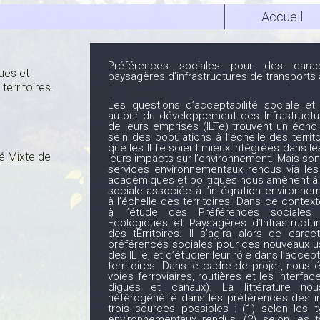
Accueil
Préférences sociales pour des caract
ues et
paysagères d’infrastructures de transports à
territoires.
Les questions d’acceptabilité sociale et
autour du développement des Infrastructu
de leurs emprises (ILTe) trouvent un écho
sein des populations à l’échelle des territ
que les ILTe soient mieux intégrées dans le
té Mixte de
leurs impacts sur l’environnement. Mais son
services environnementaux rendus via le
académiques et politiques nous amènent à
sociale associée à l’intégration environne
à l’échelle des territoires. Dans ce context
à l’étude des Préférences sociales 
Écologiques et Paysagères d’Infrastructu
des tErritoires. Il s’agira alors de cara
préférences sociales pour ces nouveaux u
des ILTe, et d’étudier leur rôle dans l’accept
territoires. Dans le cadre de projet, nous é
voies ferroviaires, routières et les interf
digues et canaux). La littérature n
hétérogénéité dans les préférences des i
trois sources possibles : (1) selon les 
environnementaux rendus, (2) selon les t