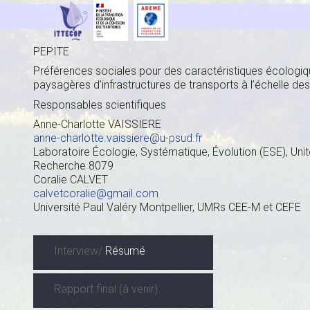
PEPITE
Préférences sociales pour des caractéristiques écologiq
paysagères d’infrastructures de transports à l’échelle des 
Responsables scientifiques
Anne-Charlotte VAISSIERE
anne-charlotte.vaissiere@u-psud.fr
Laboratoire Écologie, Systématique, Évolution (ESE), Uni
Recherche 8079
Coralie CALVET
calvetcoralie@gmail.com
Université Paul Valéry Montpellier, UMRs CEE-M et CEFE
Interview/
Résumé
Rapport final (à venir)