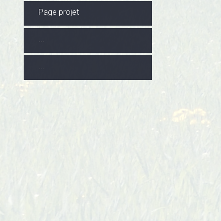
Page projet
...
...