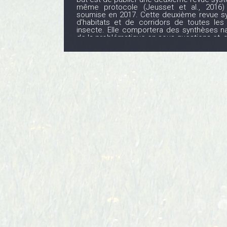
même protocole (Jeusset et al., 2016)
soumise en 2017. Cette deuxième revue sy
d'habitats et de corridors de toutes les 
insecte. Elle comportera des synthèses n
de la problématique en sous-questions et, 
moins une méta-analyse. Une synthèse
produite à l'attention des gestionnaires
pratique de quelques pages en français 
enseignements à tirer pour la gestion des 