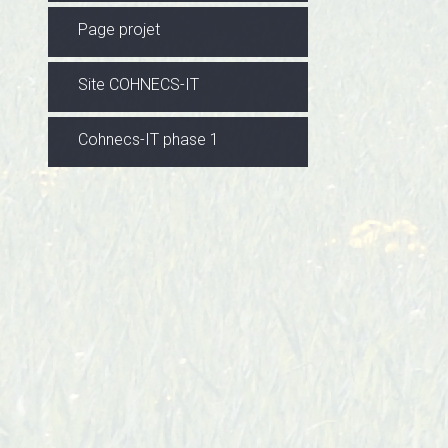
Page projet
Site COHNECS-IT
Cohnecs-IT phase 1