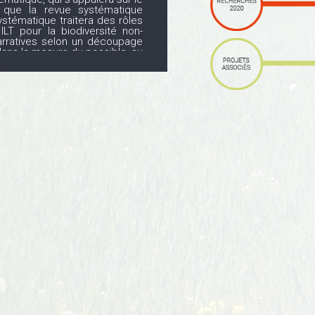
 que la revue systématique
stématique traitera des rôles
ILT pour la biodiversité non-
arratives selon un découpage
dans la mesure du possible, au
 exécutive sera également
, sous la forme d'un document
afin de mettre en avant les
dépendances d'ILT.