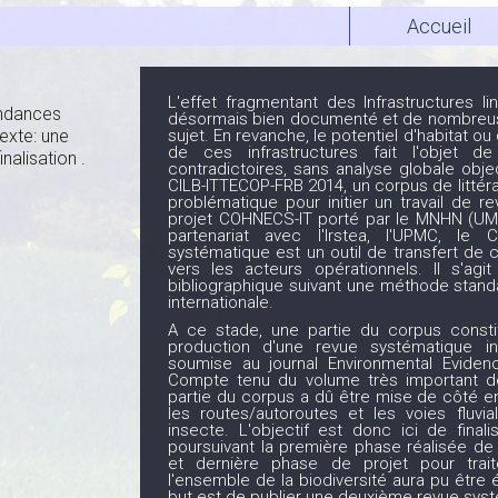
Accueil
L'effet fragmentant des Infrastructures li
endances
désormais bien documenté et de nombreus
exte: une
sujet. En revanche, le potentiel d'habitat 
de ces infrastructures fait l'objet de
nalisation .
contradictoires, sans analyse globale objec
CILB-ITTECOP-FRB 2014, un corpus de littéra
problématique pour initier un travail de re
projet COHNECS-IT porté par le MNHN (UM
partenariat avec l'Irstea, l'UPMC, le 
systématique est un outil de transfert de
vers les acteurs opérationnels. Il s'ag
bibliographique suivant une méthode standa
internationale.
A ce stade, une partie du corpus constit
production d'une revue systématique in
soumise au journal Environmental Evidenc
Compte tenu du volume très important de
partie du corpus a dû être mise de côté e
les routes/autoroutes et les voies fluvia
insecte. L'objectif est donc ici de fina
poursuivant la première phase réalisée d
et dernière phase de projet pour traite
l'ensemble de la biodiversité aura pu être 
but est de publier une deuxième revue systé